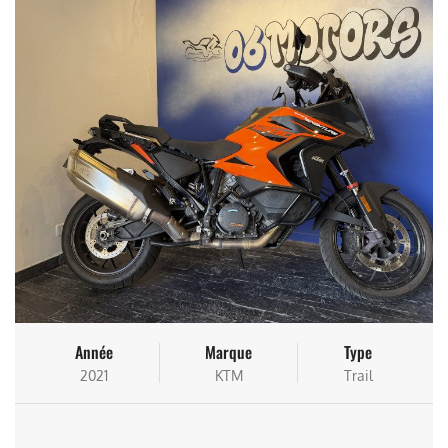
Année
Marque
Type
2021
KTM
Trail