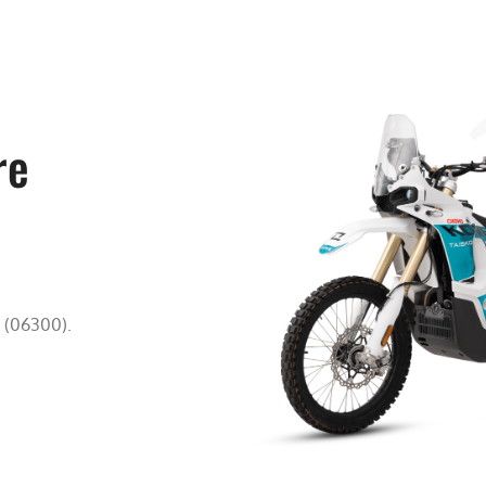
re
 (06300).