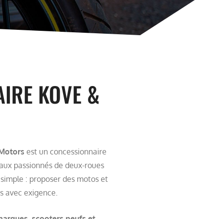
IRE KOVE &
Motors
est un concessionnaire
ux passionnés de deux-roues
 simple : proposer des motos et
és avec exigence.
arques, scooters neufs et