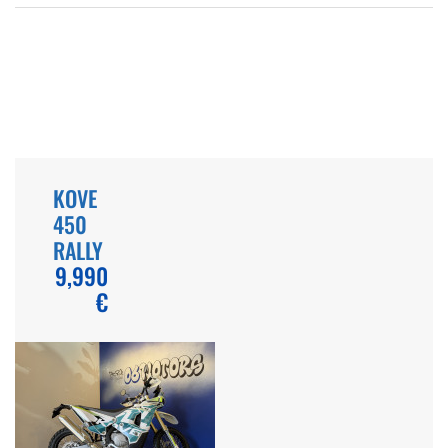
KOVE
450
RALLY
9,990
€