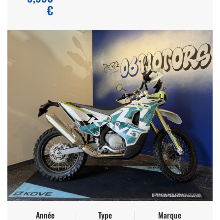
€
Année
Type
Marque