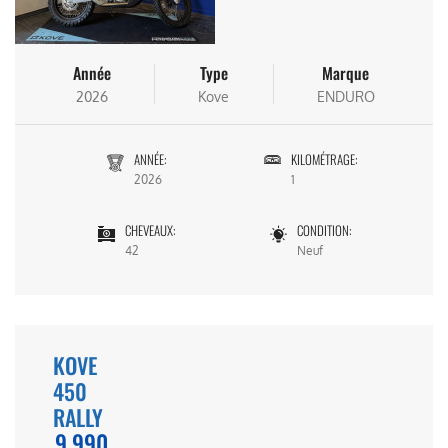
Année
Type
Marque
2026
Kove
ENDURO
ANNÉE:
KILOMÉTRAGE:
2026
1
CHEVEAUX:
CONDITION:
42
Neuf
KOVE
450
RALLY
9,990